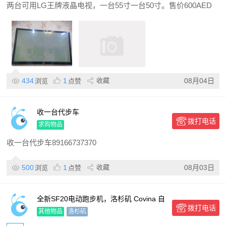
两台可用LG王牌液晶电视，一台55寸一台50寸。售价600AED
434
1
收藏
08月04日
浏览
点赞
收一台代步车
拨打电话
求购物品
收一台代步车89166737370
500
1
收藏
08月03日
浏览
点赞
全新SF20电动跑步机，洛杉矶 Covina 自
拨打电话
取，原价$260-$300，现 $160出
其他物品
洛杉矶