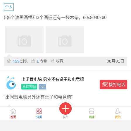
个人
出6个油画画框和3个画板还有一袋木条，60x8040x60
459
1
收藏
08月01日
浏览
点赞
出闲置电脑 另外还有桌子和电竞椅
拨打电话
其他物品
null
"出闲置电脑另外还有桌子和电竞椅"
539
1
收藏
08月01日
浏览
点赞
首页
分类
发布
商家
我的
八成新家具家电转让