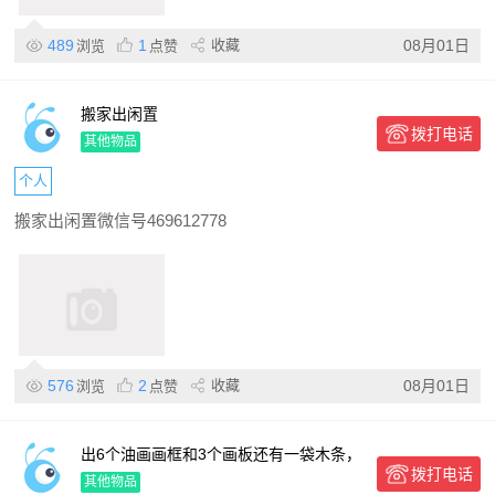
489
1
收藏
08月01日
浏览
点赞
搬家出闲置
拨打电话
其他物品
个人
搬家出闲置微信号469612778
576
2
收藏
08月01日
浏览
点赞
出6个油画画框和3个画板还有一袋木条，
拨打电话
60x80 40x60
其他物品