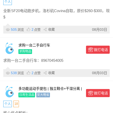
个人
全新SF20电动跑步机，洛杉矶Covina自取，原价$260-$300，现
$
505
2
收藏
08月03日
浏览
点赞
求购一台二手自行车
拨打电话
求购物品
求购一台二手自行车：89670454005
538
2
收藏
08月03日
浏览
点赞
多功能运动手提包 | 独立鞋仓+干湿分离 |
拨打电话
纯素皮革手柄与防水尼龙面料 | 健身/舞蹈/
日用生活品
安大略省
游泳/短途出行首选
个人
18
核心优点解析：