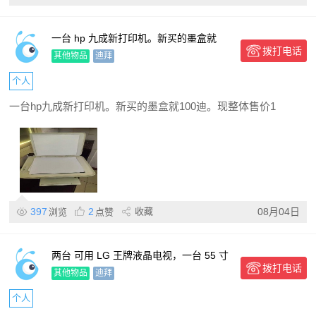
一台 hp 九成新打印机。新买的墨盒就
拨打电话
100 迪。现整体售价 150 AED 迪拉姆 迪
其他物品
迪拜
拜上门自取
个人
一台hp九成新打印机。新买的墨盒就100迪。现整体售价1
397
2
收藏
08月04日
浏览
点赞
两台 可用 LG 王牌液晶电视，一台 55 寸
拨打电话
一台 50 寸。售价 600 AED 迪拉姆也可单
其他物品
迪拜
卖
个人