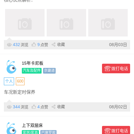
432
9
收藏
08月03日
浏览
点赞
15年卡尼板
拨打电话
汽车及配件
京畿道
个人
600
车况新定时保养
344
4
收藏
08月02日
浏览
点赞
上下双层床
拨打电话
家居/家具
巴塞罗那