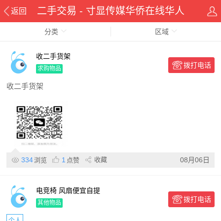
二手交易 - 寸显传媒华侨在线华人
返回
分类
资讯网
区域
收二手货架
拨打电话
求购物品
收二手货架
334
1
收藏
08月06日
浏览
点赞
电竞椅 风扇便宜自提
拨打电话
其他物品
个人