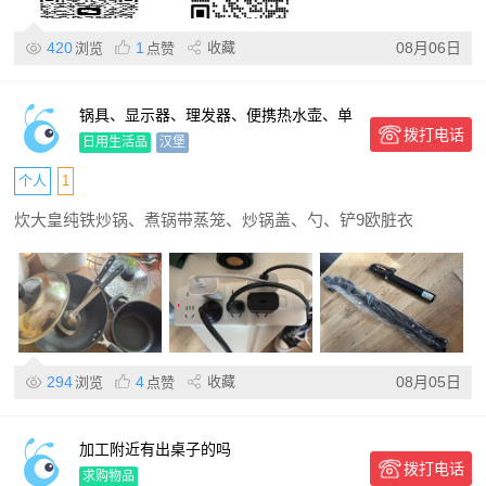
420
1
收藏
08月06日
浏览
点赞
锅具、显示器、理发器、便携热水壶、单
拨打电话
杠、吹风机等
日用生活品
汉堡
个人
1
炊大皇纯铁炒锅、煮锅带蒸笼、炒锅盖、勺、铲9欧脏衣
294
4
收藏
08月05日
浏览
点赞
加工附近有出桌子的吗
拨打电话
求购物品