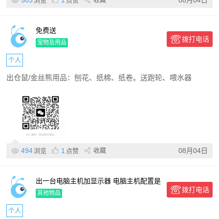
503
1
08月04日
浏览
点赞
免费送
拨打电话
宠物及用品
个人
出仓鼠/金丝熊用品：刨花、纸棉、纸卷。送跑轮、喂水器
494
1
收藏
08月04日
浏览
点赞
出一台电脑主机加显示器 电脑主机配置是
拨打电话
i312100f 16g 500g固态加6500xt 4g显卡
其他物品
个人