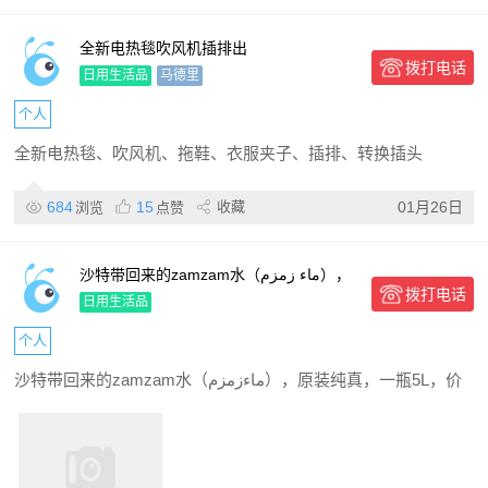
全新电热毯吹风机插排出
拨打电话
日用生活品
马德里
个人
全新电热毯、吹风机、拖鞋、衣服夹子、插排、转换插头
684
15
收藏
01月26日
浏览
点赞
沙特带回来的zamzam水（ماء زمزم），
拨打电话
原装纯真，一瓶5L，价格实惠。
日用生活品
个人
沙特带回来的zamzam水（ماءزمزم），原装纯真，一瓶5L，价