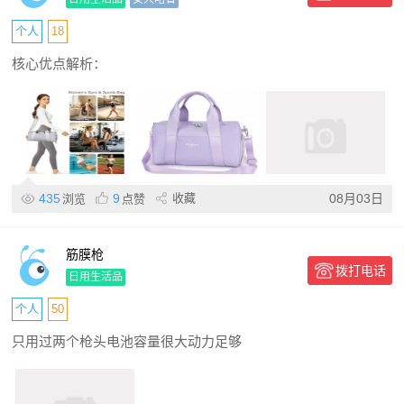
游泳/短途出行首选
个人
18
核心优点解析：
435
9
收藏
08月03日
浏览
点赞
筋膜枪
拨打电话
日用生活品
个人
50
只用过两个枪头电池容量很大动力足够