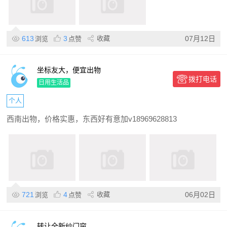
613
3
收藏
07月12日
浏览
点赞
坐标友大，便宜出物
拨打电话
日用生活品
个人
西南出物，价格实惠，东西好有意加v18969628813
721
4
收藏
06月02日
浏览
点赞
转让全新纱门帘