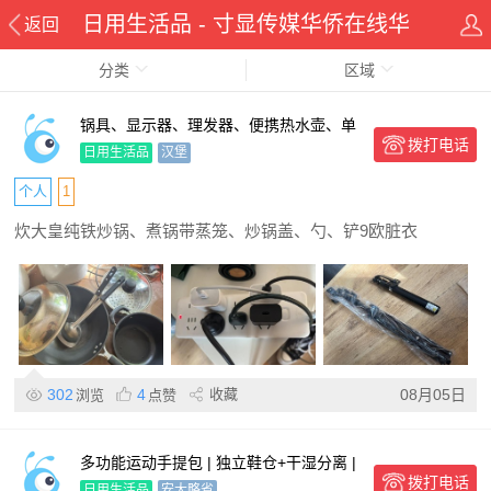
日用生活品 - 寸显传媒华侨在线华
返回
分类
人资讯网
区域
锅具、显示器、理发器、便携热水壶、单
拨打电话
杠、吹风机等
日用生活品
汉堡
个人
1
炊大皇纯铁炒锅、煮锅带蒸笼、炒锅盖、勺、铲9欧脏衣
302
4
收藏
08月05日
浏览
点赞
多功能运动手提包 | 独立鞋仓+干湿分离 |
拨打电话
纯素皮革手柄与防水尼龙面料 | 健身/舞蹈/
日用生活品
安大略省