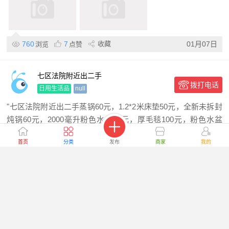
760
7
收藏
01月07日
浏览
点赞
七区法院附近出二手
拨打电话
日用生活品
null
"七区法院附近出二手蒸锅60元，1.2*2米床垫50元，全新未拆封
炖锅60元，2000毫升粉色水杯10元，厚毛毯100元，粉色水盆
免"
首页
分类
发布
商家
我的
957
16
收藏
12月07日
浏览
点赞
115红教堂附近，处理一些衣服和一个豆
拨打电话
浆机
日用生活品
明斯克
"价格在图上，需要的+v"