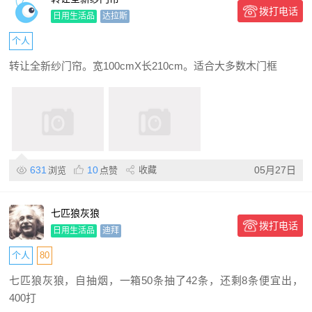
拨打电话
日用生活品
达拉斯
个人
转让全新纱门帘。宽100cmX长210cm。适合大多数木门框
631
10
收藏
05月27日
浏览
点赞
七匹狼灰狼
拨打电话
日用生活品
迪拜
个人
80
七匹狼灰狼，自抽烟，一箱50条抽了42条，还剩8条便宜出，
400打