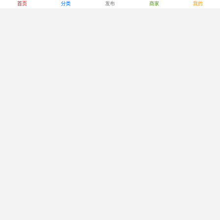
首页
分类
发布
商家
我的
403
2
收藏
07月21日
浏览
点赞
求购 龙城别墅室外储藏室
拨打电话
求购物品
迪拜
"求购龙城别墅室外储藏室，电话:0582871012"
475
2
收藏
07月20日
浏览
点赞
收水彩工具，颜料，调色盘
拨打电话
求购物品
null
"收水彩工具，颜料，调色盘"
501
1
收藏
07月18日
浏览
点赞
收一个普里莫地铁站对面fitness.house健
拨打电话
身房健身卡，最好到九月底
求购物品
null