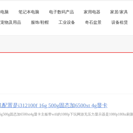
式电脑
笔记本电脑
电子数码产品
家用电器
家居/家具
宠物及用品
服饰/鞋帽
工业设备
奇石盆景
设备租赁
12100f 16g 500g固态加6500xt 4g显卡
00g固态加6500xt4g显卡主板带wifi的1080p下玩网游无压力显示器是1080p180hz刷