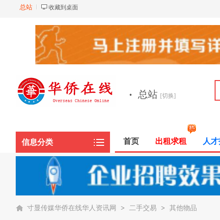
总站
收藏到桌面
·
总站
[切换]
首页
出租求租
人才
信息分类
寸显传媒华侨在线华人资讯网
>
二手交易
>
其他物品