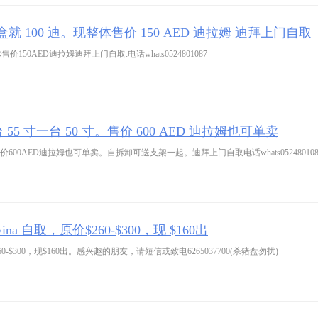
就 100 迪。现整体售价 150 AED 迪拉姆 迪拜上门自取
50AED迪拉姆迪拜上门自取:电话whats0524801087
55 寸一台 50 寸。售价 600 AED 迪拉姆也可单卖
00AED迪拉姆也可单卖。自拆卸可送支架一起。迪拜上门自取电话whats052480108
a 自取，原价$260-$300，现 $160出
0-$300，现$160出。感兴趣的朋友，请短信或致电6265037700(杀猪盘勿扰)