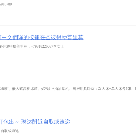
16789
 ，有中文翻译的按钮在圣彼得堡普里莫
彼得堡普里莫，+79818226687李女士
：L型整体橱柜、嵌入式高柜冰箱、燃气灶+抽油烟机、厨房用具卧室：双人床+单人床各1张
0打包出～ 琳达附近自取或速递
近自取或速递