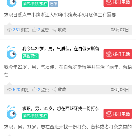
拨打电话
手 5月底停工
酒店/餐饮/旅游
巴黎
求职日餐点单串烧浙江人90年串烧老手5月底停工有需要
361
2
收藏
08月07日
浏览
点赞
我今年22岁，男，气质佳，在白俄罗斯留
拨打电话
学并生活了两年，俄语在学校学习书面内
其他职位
容比较多，简单日常沟通可以
我今年22岁，男，气质佳，在白俄罗斯留学并生活了两年，俄语
在
520
2
收藏
08月06日
浏览
点赞
求职，男，31岁，想在西班牙找一份打杂
拨打电话
酒店/餐饮/旅游
求职，男，31岁，想在西班牙找一份打杂、备料或者打杂之类的