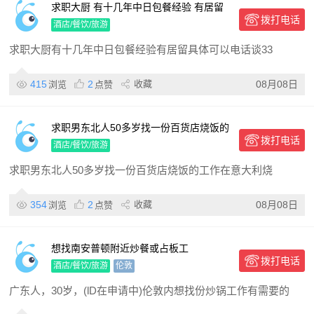
求职大厨 有十几年中日包餐经验 有居留
拨打电话
酒店/餐饮/旅游
求职大厨有十几年中日包餐经验有居留具体可以电话谈33
415
2
收藏
08月08日
浏览
点赞
求职男东北人50多岁找一份百货店烧饭的
拨打电话
工作在意大利烧饭十年了有工作经验
酒店/餐饮/旅游
求职男东北人50多岁找一份百货店烧饭的工作在意大利烧
354
2
收藏
08月08日
浏览
点赞
想找南安普顿附近炒餐或占板工
拨打电话
酒店/餐饮/旅游
伦敦
广东人，30岁，(lD在申请中)伦敦内想找份炒锅工作有需要的