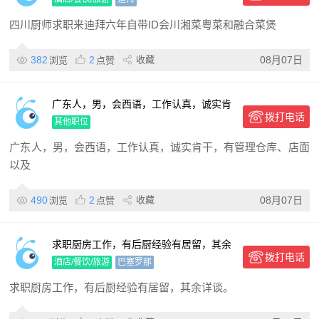
寓，有需要的老板请私信我。
四川厨师求职来迪拜六年自带ID会川湘菜粤菜和融合菜煲
382
2
收藏
08月07日
浏览
点赞
广东人，男，会西语，工作认真，诚实肯
拨打电话
干，有管理仓库、店面以及销售经验，求
其他职位
一份在墨城的稳定工作
广东人，男，会西语，工作认真，诚实肯干，有管理仓库、店面
以及
490
2
收藏
08月07日
浏览
点赞
求职厨房工作，有后厨经验有居留，其余
拨打电话
详谈。
酒店/餐饮/旅游
巴塞罗那
求职厨房工作，有后厨经验有居留，其余详谈。