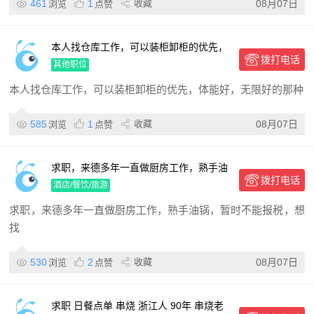
461
1
收藏
08月07日
浏览
点赞
本人找仓库工作，可以装柜卸柜的优先，
拨打电话
体能好，无限好的那种好！有仓库经验
其他职位
本人找仓库工作，可以装柜卸柜的优先，体能好，无限好的那种
585
1
收藏
08月07日
浏览
点赞
求职，来德多年一直做厨房工作，熟手油
拨打电话
锅
酒店/餐饮/旅游
求职，来德多年一直做厨房工作，熟手油锅，暂时不能报税，想
找
530
2
收藏
08月07日
浏览
点赞
求职 日餐点单 串烧 浙江人 90年 串烧老