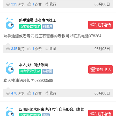
319
1
收藏
08月08日
浏览
点赞
熟手油爆 或者寿司找工
拨打电话
酒店/餐饮/旅游
利物浦
熟手油爆或者寿司找工有需要的老板可以联系电话078284
345
1
收藏
08月08日
浏览
点赞
本人找油锅炒饭面
拨打电话
酒店/餐饮/旅游
马德里
本人找油锅炒饭面633903588
478
1
收藏
08月08日
浏览
点赞
四川厨师求职来迪拜六年自带ID会川湘菜
拨打电话
粤菜和融合菜煲汤，可做餐厅别墅私人公
酒店/餐饮/旅游
迪拜