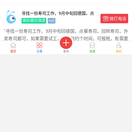
寻找一份寿司工作，9月中旬回德国，点
拨打电话
餐寿司，回转寿司，外卖寿司都可，如果
酒店/餐饮/旅游
null
需要试工
"寻找一份寿司工作，9月中旬回德国，点餐寿司，回转寿司，外
卖寿司都可，如果需要试工，可提前约个时间，可报税，有需要
的老"
首页
分类
发布
商家
我的
430
1
收藏
08月06日
浏览
点赞
求职自助餐油锅，二厨，技工居留自由工
拨打电话
纸直接报税
酒店/餐饮/旅游
null
"求职自助餐油锅，二厨，技工居留自由工纸直接报税电话号码
01746343020"
534
1
收藏
08月06日
浏览
点赞