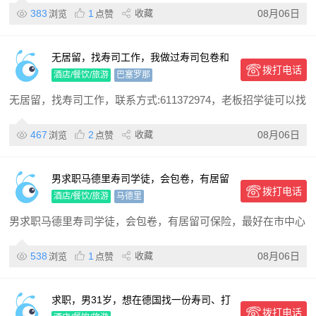
383
1
收藏
08月06日
浏览
点赞
无居留，找寿司工作，我做过寿司包卷和
拨打电话
打杂
酒店/餐饮/旅游
巴塞罗那
无居留，找寿司工作，联系方式:611372974，老板招学徒可以找
467
2
收藏
08月06日
浏览
点赞
男求职马德里寿司学徒，会包卷，有居留
拨打电话
可保险，最好在市中心
酒店/餐饮/旅游
马德里
男求职马德里寿司学徒，会包卷，有居留可保险，最好在市中心
538
1
收藏
08月06日
浏览
点赞
求职，男31岁，想在德国找一份寿司、打
拨打电话