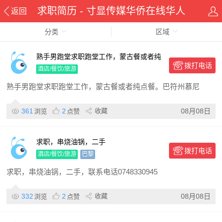
求职简历 - 寸显传媒华侨在线华人
返回
分类
资讯网
区域
熟手男跑堂求职跑堂工作，蒙古餐或者纯
拨打电话
点餐。巴符州慕尼黑附近区域
酒店/餐饮/旅游
熟手男跑堂求职跑堂工作，蒙古餐或者纯点餐。巴符州慕尼
361
2
收藏
08月08日
浏览
点赞
求职，串烧油锅，二手
拨打电话
酒店/餐饮/旅游
巴黎
求职，串烧油锅，二手，联系电话0748330945
332
2
收藏
08月08日
浏览
点赞