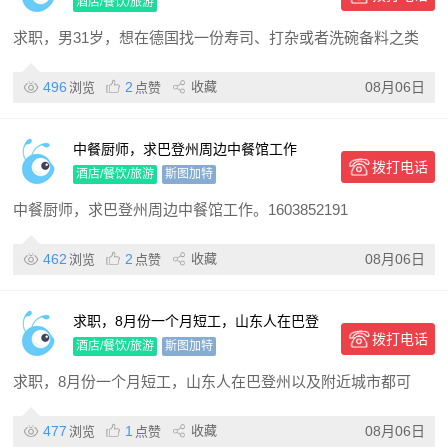
杂或者工厂之类的工作，目前是奥地利劳
酒店/餐饮/旅游
工拘留
求职，男31岁，想在德国找一份寿司、打杂或者洗碗备料之类
496
2
收藏
08月06日
浏览
点赞
中餐厨师，求巴登州周边中餐馆工作
拨打电话
酒店/餐饮/旅游
斯图加特
中餐厨师，求巴登州周边中餐馆工作。1603852191
462
2
收藏
08月06日
浏览
点赞
求职，8月份一个月短工，山东人在巴登
拨打电话
州以及附近城市都可以
酒店/餐饮/旅游
斯图加特
求职，8月份一个月短工，山东人在巴登州以及附近城市都可
477
1
收藏
08月06日
浏览
点赞